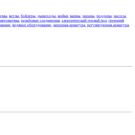
темы
,
котлы
,
бойлеры
,
дымоходы
,
мойки
,
ванны
,
экраны
,
поддоны
,
насосы
,
автоматика
,
резьбовые соединения
,
электрический теплый пол
,
греющий
ование
,
водяное оборудование
,
запорная арматура
,
регулирующая арматура
,