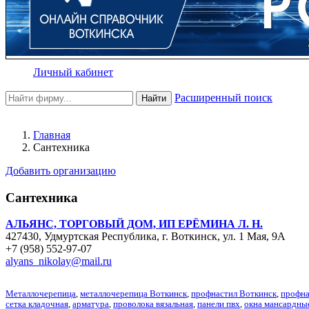
Личный кабинет
Расширенный поиск
Найти
Главная
Сантехника
Добавить организацию
Сантехника
АЛЬЯНС, ТОРГОВЫЙ ДОМ, ИП ЕРЁМИНА Л. Н.
427430, Удмуртская Республика, г. Воткинск, ул. 1 Мая, 9А
+7 (958) 552-97-07
alyans_nikolay@mail.ru
Металлочерепица
,
металлочерепица Воткинск
,
профнастил Воткинск
,
профна
сетка кладочная
,
арматура
,
проволока вязальная
,
панели пвх
,
окна мансардны