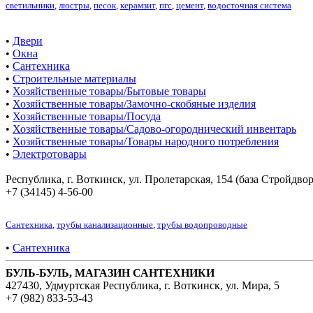
светильники
,
люстры
,
песок
,
керамзит
,
пгс
,
цемент
,
водосточная система
•
Двери
•
Окна
•
Сантехника
•
Строительные материалы
•
Хозяйственные товары/Бытовые товары
•
Хозяйственные товары/Замочно-скобяные изделия
•
Хозяйственные товары/Посуда
•
Хозяйственные товары/Садово-огороднический инвентарь
•
Хозяйственные товары/Товары народного потребления
•
Электротовары
Республика, г. Воткинск, ул. Пролетарская, 154 (база Стройдвор
+7 (34145) 4-56-00
Сантехника
,
трубы канализационные
,
трубы водопроводные
•
Сантехника
БУЛЬ-БУЛЬ, МАГАЗИН САНТЕХНИКИ
427430, Удмуртская Республика, г. Воткинск, ул. Мира, 5
+7 (982) 833-53-43