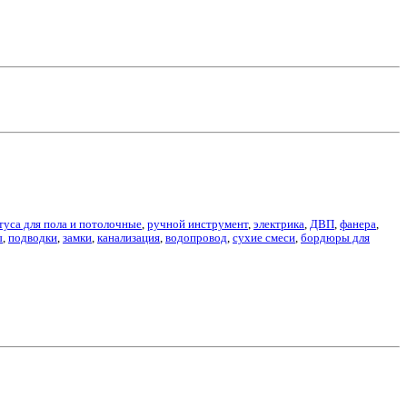
туса для пола и потолочные
,
ручной инструмент
,
электрика
,
ДВП
,
фанера
,
ы
,
подводки
,
замки
,
канализация
,
водопровод
,
сухие смеси
,
бордюры для