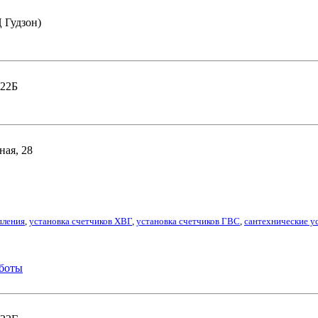
Ц Гудзон)
 22Б
ная, 28
пления
,
установка счетчиков ХВГ
,
установка счетчиков ГВС
,
сантехнические у
боты