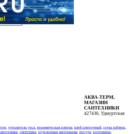
АКВА-ТЕРМ,
МАГАЗИН
САНТЕХНИКИ
427430, Удмуртская
ртон
,
утеплитель урса
,
керамическая плитка
,
клей плиточный
,
сетка рабица
,
сантехника
,
электрика
,
отделочные материалы
,
посуда
,
хозтовары
,