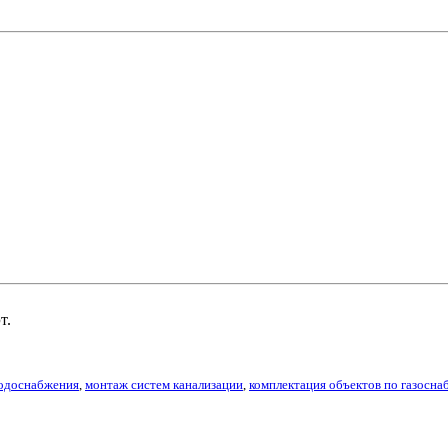
т.
водоснабжения
,
монтаж систем канализации
,
комплектация объектов по газосн