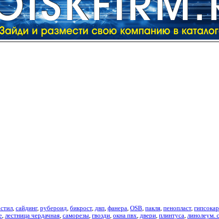
стил
,
сайдинг
,
рубероид
,
бикрост
,
двп
,
фанера
,
OSB
,
пакля
,
пенопласт
,
гипсока
е
,
лестница чердачная
,
саморезы
,
гвозди
,
окна пвх
,
двери
,
плинтуса
,
линолеум. 