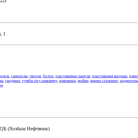
 22Г
, 1
репеж
,
саморезы
,
гвозди
,
болты
,
пластиковые панели
,
пластиковая вагонка
,
плин
зы
,
гардины
,
тумбы под раковину
,
раковины
,
мойки
,
ванны стальные
,
радиатор
ум
 22Б (Хозбаза Нефтяник)