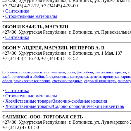
427430, Удмуртская Республика, г. Воткинск, ул. Луначарского,
+7 (34145) 4-72-72
,
+7 (34145) 4-28-00
•
Сантехника
•
Строительные материалы
ОБОИ И КАФЕЛЬ, МАГАЗИН
427430, Удмуртская Республика, г. Воткинск, ул. Привокзальная
•
Сантехника
ОБОИ У АНДРЕЯ, МАГАЗИН, ИП ПЕРОВ А. В.
427430, Удмуртская Республика, г. Воткинск, ул. 1 Мая, 137
+7 (34145) 4-16-40
,
+7 (34145) 5-78-52
Стройматериалы
,
смесители
,
унитазы
,
обои
,
фотообои
,
сантехника
,
краска
,
к
клей плиточный и обойный
,
отделочные материалы
,
цемент
,
пропитки
,
карни
обоев
,
самоклеящаяся пленка
,
счетчики водяные
,
садовый инвентарь
,
линоле
•
Сантехника
•
Строительные материалы
•
Хозяйственные товары/Замочно-скобяные изделия
•
Хозяйственные товары/Садово-огороднический инвентарь
САНМИКС, ООО, ТОРГОВАЯ СЕТЬ
427430, Удмуртская Республика, г. Воткинск, ул. Луначарского
+7 (3412) 47-01-50