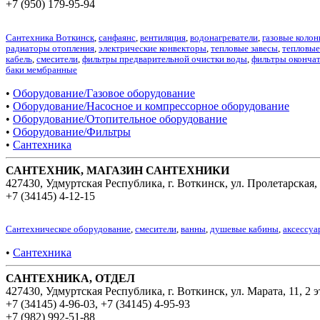
+7 (950) 179-95-94
Сантехника Воткинск
,
санфаянс
,
вентиляция
,
водонагреватели
,
газовые колон
радиаторы отопления
,
электрические конвекторы
,
тепловые завесы
,
тепловы
кабель
,
смесители
,
фильтры предварительной очистки воды
,
фильтры окончат
баки мембранные
•
Оборудование/Газовое оборудование
•
Оборудование/Насосное и компрессорное оборудование
•
Оборудование/Отопительное оборудование
•
Оборудование/Фильтры
•
Сантехника
САНТЕХНИК, МАГАЗИН САНТЕХНИКИ
427430, Удмуртская Республика, г. Воткинск, ул. Пролетарская,
+7 (34145) 4-12-15
Сантехническое оборудование
,
смесители
,
ванны
,
душевые кабины
,
аксессуа
•
Сантехника
САНТЕХНИКА, ОТДЕЛ
427430, Удмуртская Республика, г. Воткинск, ул. Марата, 11, 2 э
+7 (34145) 4-96-03
,
+7 (34145) 4-95-93
+7 (982) 992-51-88