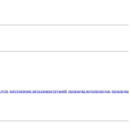
слуги
,
изготовление металлоконструкций
,
прокладка водопроводов
,
прокладка