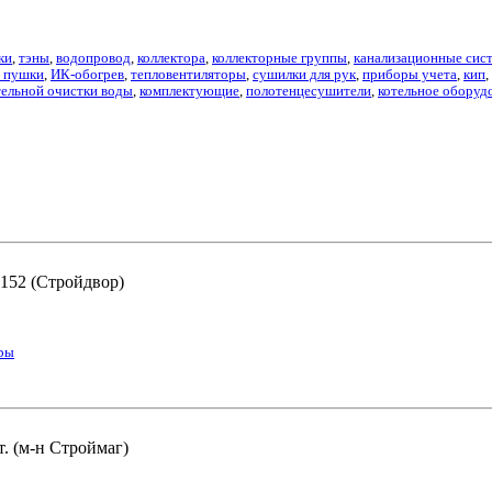
ки
,
тэны
,
водопровод
,
коллектора
,
коллекторные группы
,
канализационные сис
е пушки
,
ИК-обогрев
,
тепловентиляторы
,
сушилки для рук
,
приборы учета
,
кип
,
ельной очистки воды
,
комплектующие
,
полотенцесушители
,
котельное оборуд
 152 (Стройдвор)
ры
т. (м-н Строймаг)