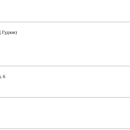
Ц Гудзон)
, 6