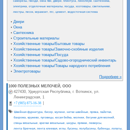
саморезы
,
гвозди
,
окна пвх
,
двери
,
плинтуса
,
линолеум. сантехника
,
электрика
,
отделочные материалы
,
посуда
,
хозтовары
,
светильники
,
люстры
,
песок
,
керамзит
,
пгс
,
цемент
,
водосточная система
•
Двери
•
Окна
•
Сантехника
•
Строительные материалы
•
Хозяйственные товары/Бытовые товары
•
Хозяйственные товары/Замочно-скобяные изделия
•
Хозяйственные товары/Посуда
•
Хозяйственные товары/Садово-огороднический инвентарь
•
Хозяйственные товары/Товары народного потребления
•
Электротовары
Подробнее »
1000 ПОЛЕЗНЫХ МЕЛОЧЕЙ, ООО
427430, Удмуртская Республика, г. Воткинск, ул.
Ленинградская, 1
|
+7 (905) 875-16-38
Швейная фурнитура
,
бисер
,
мулине
,
нитки швейные
,
пряжа
,
пайетки
,
бахрома
,
кружево
,
пуговицы
,
косая бейка
,
молнии
,
бегунки для молний
,
спицы вязальные
,
крючки вязальные
,
шнуры
,
пряжки
,
люверсы
,
лента брючная
,
лента клеевая
,
иглы
,
бусины
,
полубусины
,
бубенцы
,
лопаты
,