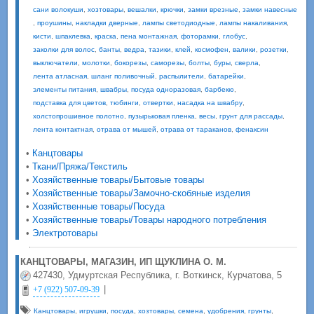
сани волокуши
,
хозтовары
,
вешалки
,
крючки
,
замки врезные
,
замки навесные
,
проушины
,
накладки дверные
,
лампы светодиодные
,
лампы накаливания
,
кисти
,
шпаклевка
,
краска
,
пена монтажная
,
фоторамки
,
глобус
,
заколки для волос
,
банты
,
ведра
,
тазики
,
клей
,
космофен
,
валики
,
розетки
,
выключатели
,
молотки
,
бокорезы
,
саморезы
,
болты
,
буры
,
сверла
,
лента атласная
,
шланг поливочный
,
распылители
,
батарейки
,
элементы питания
,
швабры
,
посуда одноразовая
,
барбекю
,
подставка для цветов
,
тюбинги
,
отвертки
,
насадка на швабру
,
холстопрошивное полотно
,
пузырьковая пленка
,
весы
,
грунт для рассады
,
лента контактная
,
отрава от мышей
,
отрава от тараканов
,
фенаксин
•
Канцтовары
•
Ткани/Пряжа/Текстиль
•
Хозяйственные товары/Бытовые товары
•
Хозяйственные товары/Замочно-скобяные изделия
•
Хозяйственные товары/Посуда
•
Хозяйственные товары/Товары народного потребления
•
Электротовары
КАНЦТОВАРЫ, МАГАЗИН, ИП ЩУКЛИНА О. М.
427430, Удмуртская Республика, г. Воткинск, Курчатова, 5
|
+7 (922) 507-09-39
Канцтовары
,
игрушки
,
посуда
,
хозтовары
,
семена
,
удобрения
,
грунты
,