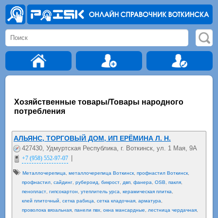
Хозяйственные товары/Товары народного
потребления
АЛЬЯНС, ТОРГОВЫЙ ДОМ, ИП ЕРЁМИНА Л. Н.
427430, Удмуртская Республика, г. Воткинск, ул. 1 Мая, 9А
|
+7 (958) 552-97-07
Металлочерепица
,
металлочерепица Воткинск
,
профнастил Воткинск
,
профнастил
,
сайдинг
,
рубероид
,
бикрост
,
двп
,
фанера
,
OSB
,
пакля
,
пенопласт
,
гипсокартон
,
утеплитель урса
,
керамическая плитка
,
клей плиточный
,
сетка рабица
,
сетка кладочная
,
арматура
,
проволока вязальная
,
панели пвх
,
окна мансардные
,
лестница чердачная
,