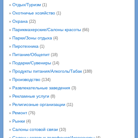
Отдых/Туризм
»
(1)
Охотничье хозяйство
»
(1)
Охрана
»
(22)
Парикмахерские/Салоны красоты
»
(66)
Парки/Зоны отдыха
»
(4)
Пиротехника
»
(1)
Питание/Общепит
»
(18)
Подарки/Сувениры
»
(14)
Продукты питания/Алкоголь/Табак
»
(188)
Производство
»
(134)
Развлекательные заведения
»
(3)
Рекламные услуги
»
(8)
Религиозные организации
»
(11)
Ремонт
»
(76)
Рынки
»
(4)
Салоны сотовой связи
»
(10)
Салоны сотовых телефонов/Аксессуары
»
(4)