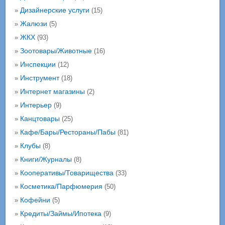
Дизайнерские услуги
»
(15)
Жалюзи
»
(5)
ЖКХ
»
(93)
Зоотовары/Животные
»
(16)
Инспекции
»
(12)
Инструмент
»
(18)
Интернет магазины
»
(2)
Интерьер
»
(9)
Канцтовары
»
(25)
Кафе/Бары/Рестораны/Пабы
»
(81)
Клубы
»
(8)
Книги/Журналы
»
(8)
Кооперативы/Товарищества
»
(33)
Косметика/Парфюмерия
»
(50)
Кофейни
»
(5)
Кредиты/Займы/Ипотека
»
(9)