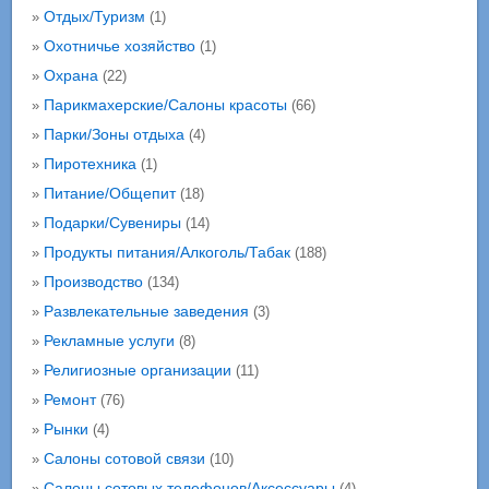
Отдых/Туризм
»
(1)
Охотничье хозяйство
»
(1)
Охрана
»
(22)
Парикмахерские/Салоны красоты
»
(66)
Парки/Зоны отдыха
»
(4)
Пиротехника
»
(1)
Питание/Общепит
»
(18)
Подарки/Сувениры
»
(14)
Продукты питания/Алкоголь/Табак
»
(188)
Производство
»
(134)
Развлекательные заведения
»
(3)
Рекламные услуги
»
(8)
Религиозные организации
»
(11)
Ремонт
»
(76)
Рынки
»
(4)
Салоны сотовой связи
»
(10)
Салоны сотовых телефонов/Аксессуары
»
(4)