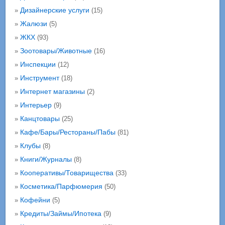
Дизайнерские услуги
»
(15)
Жалюзи
»
(5)
ЖКХ
»
(93)
Зоотовары/Животные
»
(16)
Инспекции
»
(12)
Инструмент
»
(18)
Интернет магазины
»
(2)
Интерьер
»
(9)
Канцтовары
»
(25)
Кафе/Бары/Рестораны/Пабы
»
(81)
Клубы
»
(8)
Книги/Журналы
»
(8)
Кооперативы/Товарищества
»
(33)
Косметика/Парфюмерия
»
(50)
Кофейни
»
(5)
Кредиты/Займы/Ипотека
»
(9)