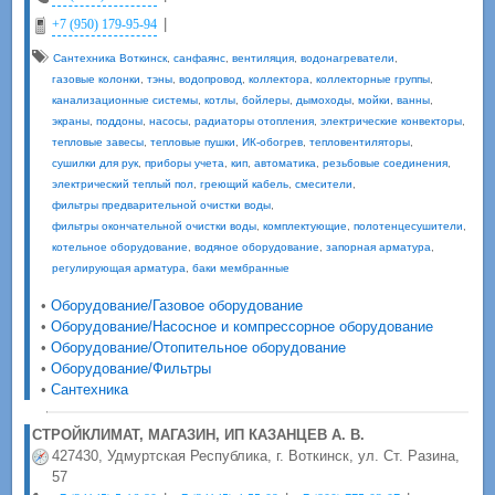
|
+7 (950) 179-95-94
Сантехника Воткинск
,
санфаянс
,
вентиляция
,
водонагреватели
,
газовые колонки
,
тэны
,
водопровод
,
коллектора
,
коллекторные группы
,
канализационные системы
,
котлы
,
бойлеры
,
дымоходы
,
мойки
,
ванны
,
экраны
,
поддоны
,
насосы
,
радиаторы отопления
,
электрические конвекторы
,
тепловые завесы
,
тепловые пушки
,
ИК-обогрев
,
тепловентиляторы
,
сушилки для рук
,
приборы учета
,
кип
,
автоматика
,
резьбовые соединения
,
электрический теплый пол
,
греющий кабель
,
смесители
,
фильтры предварительной очистки воды
,
фильтры окончательной очистки воды
,
комплектующие
,
полотенцесушители
,
котельное оборудование
,
водяное оборудование
,
запорная арматура
,
регулирующая арматура
,
баки мембранные
•
Оборудование/Газовое оборудование
•
Оборудование/Насосное и компрессорное оборудование
•
Оборудование/Отопительное оборудование
•
Оборудование/Фильтры
•
Сантехника
СТРОЙКЛИМАТ, МАГАЗИН, ИП КАЗАНЦЕВ А. В.
427430, Удмуртская Республика, г. Воткинск, ул. Ст. Разина,
57