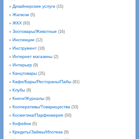
Дизайнерские услуги
»
(15)
Жалюзи
»
(5)
ЖКХ
»
(93)
Зоотовары/Животные
»
(16)
Инспекции
»
(12)
Инструмент
»
(18)
Интернет магазины
»
(2)
Интерьер
»
(9)
Канцтовары
»
(25)
Кафе/Бары/Рестораны/Пабы
»
(81)
Клубы
»
(8)
Книги/Журналы
»
(8)
Кооперативы/Товарищества
»
(33)
Косметика/Парфюмерия
»
(50)
Кофейни
»
(5)
Кредиты/Займы/Ипотека
»
(9)