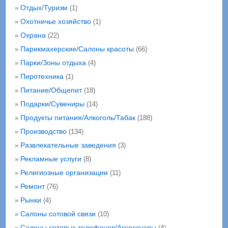
Отдых/Туризм
»
(1)
Охотничье хозяйство
»
(1)
Охрана
»
(22)
Парикмахерские/Салоны красоты
»
(66)
Парки/Зоны отдыха
»
(4)
Пиротехника
»
(1)
Питание/Общепит
»
(18)
Подарки/Сувениры
»
(14)
Продукты питания/Алкоголь/Табак
»
(188)
Производство
»
(134)
Развлекательные заведения
»
(3)
Рекламные услуги
»
(8)
Религиозные организации
»
(11)
Ремонт
»
(76)
Рынки
»
(4)
Салоны сотовой связи
»
(10)
Салоны сотовых телефонов/Аксессуары
»
(4)