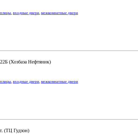
еплицы
,
входные двери
,
межкомнатные двери
 22Б (Хозбаза Нефтяник)
еплицы
,
входные двери
,
межкомнатные двери
т. (ТЦ Гудзон)