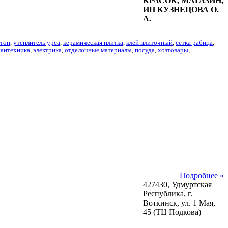
КРАСОК, МАГАЗИН,
ИП КУЗНЕЦОВА О.
А.
ртон
,
утеплитель урса
,
керамическая плитка
,
клей плиточный
,
сетка рабица
,
сантехника
,
электрика
,
отделочные материалы
,
посуда
,
хозтовары
,
Подробнее »
427430, Удмуртская
Республика, г.
Воткинск, ул. 1 Мая,
45 (ТЦ Подкова)