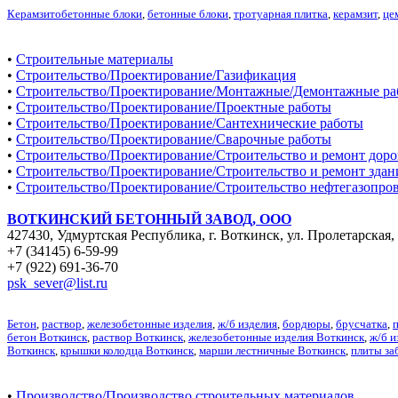
Керамзитобетонные блоки
,
бетонные блоки
,
тротуарная плитка
,
керамзит
,
це
•
Строительные материалы
•
Строительство/Проектирование/Газификация
•
Строительство/Проектирование/Монтажные/Демонтажные ра
•
Строительство/Проектирование/Проектные работы
•
Строительство/Проектирование/Сантехнические работы
•
Строительство/Проектирование/Сварочные работы
•
Строительство/Проектирование/Строительство и ремонт доро
•
Строительство/Проектирование/Строительство и ремонт зда
•
Строительство/Проектирование/Строительство нефтегазопро
ВОТКИНСКИЙ БЕТОННЫЙ ЗАВОД, ООО
427430, Удмуртская Республика, г. Воткинск, ул. Пролетарская,
+7 (34145) 6-59-99
+7 (922) 691-36-70
psk_sever@list.ru
Бетон
,
раствор
,
железобетонные изделия
,
ж/б изделия
,
бордюры
,
брусчатка
,
бетон Воткинск
,
раствор Воткинск
,
железобетонные изделия Воткинск
,
ж/б и
Воткинск
,
крышки колодца Воткинск
,
марши лестничные Воткинск
,
плиты за
•
Производство/Производство строительных материалов