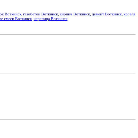
лок Воткинск
,
газобетон Воткинск
,
кирпич Воткинск
,
цемент Воткинск
,
кровля
ие смеси Воткинск
,
черепица Воткинск