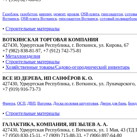
Газоблок
,
газобетон
,
кирпич
,
цемент
,
кровля
,
OSB-плита
,
гипсокартон
,
сотовы
Воткинск
,
OSB-плита Воткинск
,
гипсокартон Воткинск
,
сотовый поликарбон
•
Строительные материалы
ВОТКИНСКАЯ ТОРГОВАЯ КОМПАНИЯ
427430, Удмуртская Республика, г. Воткинск, ул. Кирова, 67
+7 (982) 838-81-97
,
+7 (912) 742-75-81
•
Металлоизделия
•
Строительные материалы
•
Хозяйственные товары/Садово-огороднический инвентарь
ВСЕ ИЗ ДЕРЕВА, ИП САНФЁРОВ К. О.
427430, Удмуртская Республика, г. Воткинск, ул. Луначарского,
+7 (919) 916-73-73
Фанера
,
ОСП
,
ДВП
,
Вагонка
,
Доска половая шпунтовая
,
Двери для бань
,
Бонд
•
Строительные материалы
ГАЛАКТИКА, КОМПАНИЯ, ИП ЗЫЛЕВ А. А.
427430, Удмуртская Республика, г. Воткинск, ул. 1 Мая, 43 (Т
+7 (950) 830-15-11
,
+7 (909) 715-88-33
,
+7 (906) 897-64-80