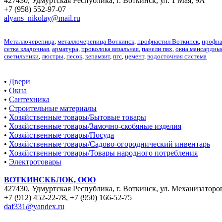
427430, Удмуртская Республика, г. Воткинск, ул. 1 Мая, 9А
+7 (958) 552-97-07
alyans_nikolay@mail.ru
Металлочерепица
,
металлочерепица Воткинск
,
профнастил Воткинск
,
профна
сетка кладочная
,
арматура
,
проволока вязальная
,
панели пвх
,
окна мансардны
светильники
,
люстры
,
песок
,
керамзит
,
пгс
,
цемент
,
водосточная система
•
Двери
•
Окна
•
Сантехника
•
Строительные материалы
•
Хозяйственные товары/Бытовые товары
•
Хозяйственные товары/Замочно-скобяные изделия
•
Хозяйственные товары/Посуда
•
Хозяйственные товары/Садово-огороднический инвентарь
•
Хозяйственные товары/Товары народного потребления
•
Электротовары
ВОТКИНСКБЛОК, ООО
427430, Удмуртская Республика, г. Воткинск, ул. Механизаторо
+7 (912) 452-22-78
,
+7 (950) 166-52-75
daf331@yandex.ru