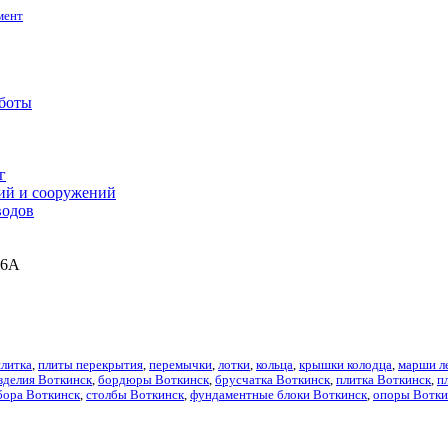
мент
боты
г
ний и сооружений
водов
 6А
плитка
,
плиты перекрытия
,
перемычки
,
лотки
,
кольца
,
крышки колодца
,
марши л
зделия Воткинск
,
бордюры Воткинск
,
брусчатка Воткинск
,
плитка Воткинск
,
п
бора Воткинск
,
столбы Воткинск
,
фундаментные блоки Воткинск
,
опоры Вотки