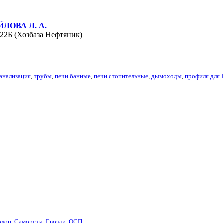
ЛОВА Л. А.
 22Б (Хозбаза Нефтяник)
анализация
,
трубы
,
печи банные
,
печи отопительные
,
дымоходы
,
профиля для
олон
,
Саморезы
,
Гвозди
,
ОСП