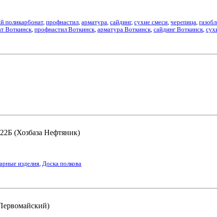
й поликарбонат
,
профнастил
,
арматура
,
сайдинг
,
сухие смеси
,
черепица
,
газоб
ат Воткинск
,
профнастил Воткинск
,
арматура Воткинск
,
сайдинг Воткинск
,
сух
 22Б (Хозбаза Нефтяник)
арные изделия
,
Доска полкова
Д Первомайский)