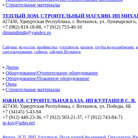
•
Строительные материалы
ТЕПЛЫЙ ДОМ, СТРОИТЕЛЬНЫЙ МАГАЗИН, ИП МИХАЙ
427430, Удмуртская Республика, г. Воткинск, ул. Луначарского,
+7 (982) 819-18-88
,
+7 (912) 753-40-10
dimamihmih@yandex.ru
Сайдинг
,
водосток
,
профнастил
,
утеплитель
,
крепеж
,
трубы водоснабжение
,
к
снегозадержание
,
софиты
,
сайдинг Воткинск
•
Двери
•
Оборудование/Отопительное оборудование
•
Оборудование/Пожарное оборудование
•
Окна
•
Строительные материалы
ЮЖНАЯ, СТРОИТЕЛЬНАЯ БАЗА, ИП КУЛТАШЕВ С. В.
427430, Удмуртская Республика, г. Воткинск, ул. Победы, 6Б
+7 (34145) 5-43-94
+7 (912) 440-23-36
,
+7 (922) 503-21-37
,
+7 (912) 743-84-71
ip-ksv@udm.net
Фанера
,
ДСП
,
ДВП
,
Утеплитель
,
Песок горный фасованный
,
Гипсокартон
,
Из