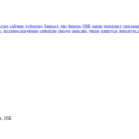
стил
,
сайдинг
,
рубероид
,
бикрост
,
двп
,
фанера
,
OSB
,
пакля
,
пенопласт
,
гипсока
е
,
лестница чердачная
,
саморезы
,
гвозди
,
окна пвх
,
двери
,
плинтуса
,
линолеум. 
в, 16Б