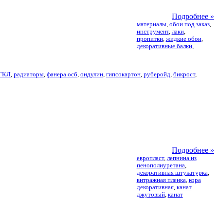
Подробнее »
материалы
,
обои под заказ
,
инструмент
,
лаки
,
пропитки
,
жидкие обои
,
декоративные балки
,
 ГКЛ
,
радиаторы
,
фанера осб
,
ондулин
,
гипсокартон
,
руберойд
,
бикрост
,
Подробнее »
европласт
,
лепнина из
пенополиуретана
,
декоративная штукатурка
,
витражная пленка
,
кора
декоративная
,
канат
джутовый
,
канат