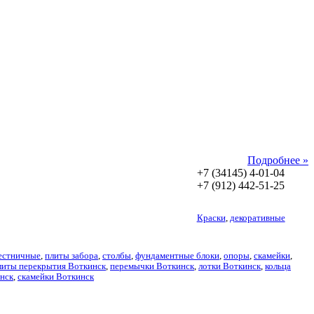
Подробнее »
+7 (34145) 4-01-04
+7 (912) 442-51-25
Краски
,
декоративные
естничные
,
плиты забора
,
столбы
,
фундаментные блоки
,
опоры
,
скамейки
,
литы перекрытия Воткинск
,
перемычки Воткинск
,
лотки Воткинск
,
кольца
нск
,
скамейки Воткинск