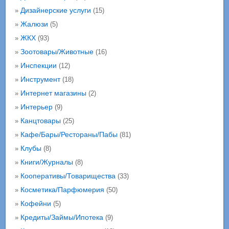
Дизайнерские услуги
»
(15)
Жалюзи
»
(5)
ЖКХ
»
(93)
Зоотовары/Животные
»
(16)
Инспекции
»
(12)
Инструмент
»
(18)
Интернет магазины
»
(2)
Интерьер
»
(9)
Канцтовары
»
(25)
Кафе/Бары/Рестораны/Пабы
»
(81)
Клубы
»
(8)
Книги/Журналы
»
(8)
Кооперативы/Товарищества
»
(33)
Косметика/Парфюмерия
»
(50)
Кофейни
»
(5)
Кредиты/Займы/Ипотека
»
(9)