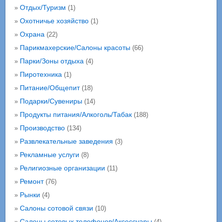
Отдых/Туризм
»
(1)
Охотничье хозяйство
»
(1)
Охрана
»
(22)
Парикмахерские/Салоны красоты
»
(66)
Парки/Зоны отдыха
»
(4)
Пиротехника
»
(1)
Питание/Общепит
»
(18)
Подарки/Сувениры
»
(14)
Продукты питания/Алкоголь/Табак
»
(188)
Производство
»
(134)
Развлекательные заведения
»
(3)
Рекламные услуги
»
(8)
Религиозные организации
»
(11)
Ремонт
»
(76)
Рынки
»
(4)
Салоны сотовой связи
»
(10)
Салоны сотовых телефонов/Аксессуары
»
(4)