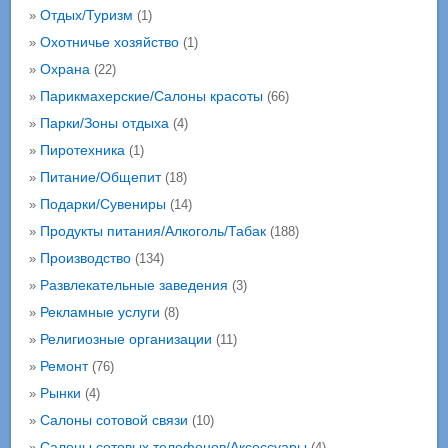
Отдых/Туризм
»
(1)
Охотничье хозяйство
»
(1)
Охрана
»
(22)
Парикмахерские/Салоны красоты
»
(66)
Парки/Зоны отдыха
»
(4)
Пиротехника
»
(1)
Питание/Общепит
»
(18)
Подарки/Сувениры
»
(14)
Продукты питания/Алкоголь/Табак
»
(188)
Производство
»
(134)
Развлекательные заведения
»
(3)
Рекламные услуги
»
(8)
Религиозные организации
»
(11)
Ремонт
»
(76)
Рынки
»
(4)
Салоны сотовой связи
»
(10)
Салоны сотовых телефонов/Аксессуары
»
(4)