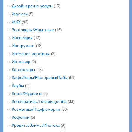
Дизайнерские услуги
»
(15)
Жалюзи
»
(5)
ЖКХ
»
(93)
Зоотовары/Животные
»
(16)
Инспекции
»
(12)
Инструмент
»
(18)
Интернет магазины
»
(2)
Интерьер
»
(9)
Канцтовары
»
(25)
Кафе/Бары/Рестораны/Пабы
»
(81)
Клубы
»
(8)
Книги/Журналы
»
(8)
Кооперативы/Товарищества
»
(33)
Косметика/Парфюмерия
»
(50)
Кофейни
»
(5)
Кредиты/Займы/Ипотека
»
(9)