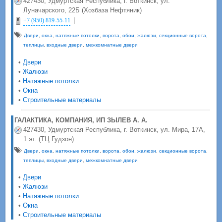
427430, Удмуртская Республика, г. Воткинск, ул.
Луначарского, 22Б (Хозбаза Нефтяник)
|
+7 (950) 819-55-11
Двери
,
окна
,
натяжные потолки
,
ворота
,
обои
,
жалюзи
,
секционные ворота
,
теплицы
,
входные двери
,
межкомнатные двери
•
Двери
•
Жалюзи
•
Натяжные потолки
•
Окна
•
Строительные материалы
ГАЛАКТИКА, КОМПАНИЯ, ИП ЗЫЛЕВ А. А.
427430, Удмуртская Республика, г. Воткинск, ул. Мира, 17А,
1 эт. (ТЦ Гудзон)
Двери
,
окна
,
натяжные потолки
,
ворота
,
обои
,
жалюзи
,
секционные ворота
,
теплицы
,
входные двери
,
межкомнатные двери
•
Двери
•
Жалюзи
•
Натяжные потолки
•
Окна
•
Строительные материалы