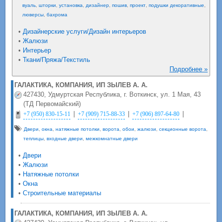
вуаль
,
шторки
,
установка
,
дизайнер
,
пошив
,
проект
,
подушки декоративные
,
люверсы
,
бахрома
•
Дизайнерские услуги/Дизайн интерьеров
•
Жалюзи
•
Интерьер
•
Ткани/Пряжа/Текстиль
Подробнее »
ГАЛАКТИКА, КОМПАНИЯ, ИП ЗЫЛЕВ А. А.
427430, Удмуртская Республика, г. Воткинск, ул. 1 Мая, 43
(ТД Первомайский)
|
|
|
+7 (950) 830-15-11
+7 (909) 715-88-33
+7 (906) 897-64-80
Двери
,
окна
,
натяжные потолки
,
ворота
,
обои
,
жалюзи
,
секционные ворота
,
теплицы
,
входные двери
,
межкомнатные двери
•
Двери
•
Жалюзи
•
Натяжные потолки
•
Окна
•
Строительные материалы
ГАЛАКТИКА, КОМПАНИЯ, ИП ЗЫЛЕВ А. А.