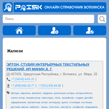
Жалюзи
ЭЛТОН, СТУДИЯ ИНТЕРЬЕРНЫХ ТЕКСТИЛЬНЫХ
РЕШЕНИЙ, ИП МИНИН Д. Г.
427433, Удмуртская Республика, г. Воткинск, ул. Мира, 33
|
+7 (34145) 4-01-33
|
|
+7 (958) 844-18-77
+7 (912) 856-84-09
Шторы
,
карнизы
,
жалюзи
,
гардины
,
рулонные шторы
,
шторы-плиссе
,
салон штор
,
пошив штор
,
портьеры
,
тюль
,
занавески
,
студия
,
дизайн
,
оформление
,
москитные сетки
,
интерьер
,
кухня
,
столовая
,
гостиная
,
детская
,
ванна
,
кабинет
,
ткани
,
текстиль
,
скатерти
,
салфетки
,
покрывало
,