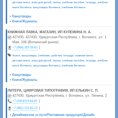
детские книги
,
игры для детей
,
пазлы
,
учебные пособия
,
тетрадь
,
учебник
,
книги Воткинск
,
канцтовары Воткинск
,
учебники Воткинск
•
Канцтовары
•
Книги/Журналы
КНИЖНАЯ ЛАВКА, МАГАЗИН, ИП КУЛЕМИНА Н. А.
427430, 427430, Удмуртская Республика, г. Воткинск, ул. 1
Мая, 106 (Воткинский рынок)
|
+7 (964) 183-59-63
Книги
,
канцтовары
,
учебники
,
рабочие тетради
,
новинки книги
,
детские книги
,
игры для детей
,
пазлы
,
учебные пособия
,
тетрадь
,
учебник
,
книги Воткинск
,
канцтовары Воткинск
,
учебники Воткинск
•
Канцтовары
•
Книги/Журналы
ЛИТЕРА, ЦИФРОВАЯ ТИПОГРАФИЯ, ИП ЕЛЬКИН С. П.
427430, Удмуртская Республика, г. Воткинск, ул. Ленина, 2
|
+7 (34145) 6-64-91
|
+7 (982) 122-82-22
•
Дизайнерские услуги/Рекламная продукция/Дизайн