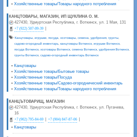
•
Хозяйственные товары/Товары народного потребления
КАНЦТОВАРЫ, МАГАЗИН, ИП ЩУКЛИНА О. М.
427430, Удмуртская Республика, г. Воткинск, ул. 1 Мая, 131
|
+7 (922) 507-09-39
Канцтовары
,
игрушки
,
посуда
,
хозтовары
,
семена
,
удобрения
,
грунты
,
садово-огородный инвентарь
,
канцтовары Воткинск
,
игрушки Воткинск
,
посуда Воткинск
,
хозтовары Воткинск
,
семена Воткинск
,
удобрения Воткинск
,
грунты Воткинск
,
садово-огородный инвентарь Воткинск
•
Канцтовары
•
Хозяйственные товары/Бытовые товары
•
Хозяйственные товары/Посуда
•
Хозяйственные товары/Садово-огороднический инвентарь
•
Хозяйственные товары/Товары народного потребления
КАНЦЪТОВАРИЩ, МАГАЗИН
427430, Удмуртская Республика, г. Воткинск, ул. Пугачева,
16
|
|
+7 (902) 795-84-69
+7 (904) 847-87-06
•
Канцтовары