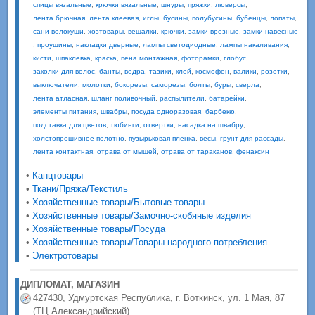
спицы вязальные
,
крючки вязальные
,
шнуры
,
пряжки
,
люверсы
,
лента брючная
,
лента клеевая
,
иглы
,
бусины
,
полубусины
,
бубенцы
,
лопаты
,
сани волокуши
,
хозтовары
,
вешалки
,
крючки
,
замки врезные
,
замки навесные
,
проушины
,
накладки дверные
,
лампы светодиодные
,
лампы накаливания
,
кисти
,
шпаклевка
,
краска
,
пена монтажная
,
фоторамки
,
глобус
,
заколки для волос
,
банты
,
ведра
,
тазики
,
клей
,
космофен
,
валики
,
розетки
,
выключатели
,
молотки
,
бокорезы
,
саморезы
,
болты
,
буры
,
сверла
,
лента атласная
,
шланг поливочный
,
распылители
,
батарейки
,
элементы питания
,
швабры
,
посуда одноразовая
,
барбекю
,
подставка для цветов
,
тюбинги
,
отвертки
,
насадка на швабру
,
холстопрошивное полотно
,
пузырьковая пленка
,
весы
,
грунт для рассады
,
лента контактная
,
отрава от мышей
,
отрава от тараканов
,
фенаксин
•
Канцтовары
•
Ткани/Пряжа/Текстиль
•
Хозяйственные товары/Бытовые товары
•
Хозяйственные товары/Замочно-скобяные изделия
•
Хозяйственные товары/Посуда
•
Хозяйственные товары/Товары народного потребления
•
Электротовары
ДИПЛОМАТ, МАГАЗИН
427430, Удмуртская Республика, г. Воткинск, ул. 1 Мая, 87
(ТЦ Александрийский)