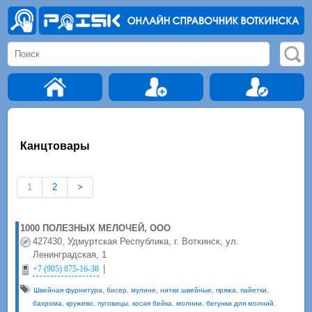
Канцтовары
1
2
>
1000 ПОЛЕЗНЫХ МЕЛОЧЕЙ, ООО
427430, Удмуртская Республика, г. Воткинск, ул.
Ленинградская, 1
|
+7 (905) 875-16-38
Швейная фурнитура
,
бисер
,
мулине
,
нитки швейные
,
пряжа
,
пайетки
,
бахрома
,
кружево
,
пуговицы
,
косая бейка
,
молнии
,
бегунки для молний
,