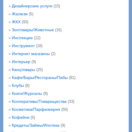
Дизайнерские услуги
»
(15)
Жалюзи
»
(5)
ЖКХ
»
(93)
Зоотовары/Животные
»
(16)
Инспекции
»
(12)
Инструмент
»
(18)
Интернет магазины
»
(2)
Интерьер
»
(9)
Канцтовары
»
(25)
Кафе/Бары/Рестораны/Пабы
»
(81)
Клубы
»
(8)
Книги/Журналы
»
(8)
Кооперативы/Товарищества
»
(33)
Косметика/Парфюмерия
»
(50)
Кофейни
»
(5)
Кредиты/Займы/Ипотека
»
(9)