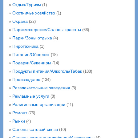
Отдых/Туризм
»
(1)
Охотничье хозяйство
»
(1)
Охрана
»
(22)
Парикмахерские/Салоны красоты
»
(66)
Парки/Зоны отдыха
»
(4)
Пиротехника
»
(1)
Питание/Общепит
»
(18)
Подарки/Сувениры
»
(14)
Продукты питания/Алкоголь/Табак
»
(188)
Производство
»
(134)
Развлекательные заведения
»
(3)
Рекламные услуги
»
(8)
Религиозные организации
»
(11)
Ремонт
»
(76)
Рынки
»
(4)
Салоны сотовой связи
»
(10)
Салоны сотовых телефонов/Аксессуары
»
(4)