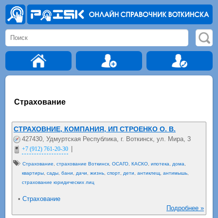
Страхование
СТРАХОВНИЕ, КОМПАНИЯ, ИП СТРОЕНКО О. В.
427430, Удмуртская Республика, г. Воткинск, ул. Мира, 3
|
+7 (912) 761-20-30
Страхование
,
страхование Воткинск
,
ОСАГО
,
КАСКО
,
ипотека
,
дома
,
квартиры
,
сады
,
бани
,
дачи
,
жизнь
,
спорт
,
дети
,
антиклещ
,
антимышь
,
страхование юридических лиц
•
Страхование
Подробнее »