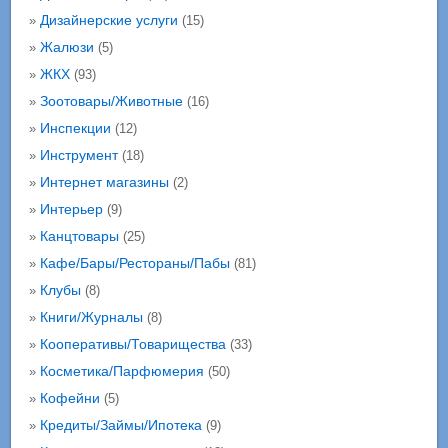
Дизайнерские услуги
»
(15)
Жалюзи
»
(5)
ЖКХ
»
(93)
Зоотовары/Животные
»
(16)
Инспекции
»
(12)
Инструмент
»
(18)
Интернет магазины
»
(2)
Интерьер
»
(9)
Канцтовары
»
(25)
Кафе/Бары/Рестораны/Пабы
»
(81)
Клубы
»
(8)
Книги/Журналы
»
(8)
Кооперативы/Товарищества
»
(33)
Косметика/Парфюмерия
»
(50)
Кофейни
»
(5)
Кредиты/Займы/Ипотека
»
(9)