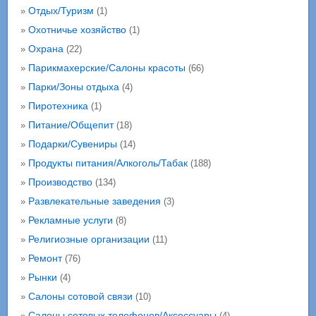
Отдых/Туризм
»
(1)
Охотничье хозяйство
»
(1)
Охрана
»
(22)
Парикмахерские/Салоны красоты
»
(66)
Парки/Зоны отдыха
»
(4)
Пиротехника
»
(1)
Питание/Общепит
»
(18)
Подарки/Сувениры
»
(14)
Продукты питания/Алкоголь/Табак
»
(188)
Производство
»
(134)
Развлекательные заведения
»
(3)
Рекламные услуги
»
(8)
Религиозные организации
»
(11)
Ремонт
»
(76)
Рынки
»
(4)
Салоны сотовой связи
»
(10)
Салоны сотовых телефонов/Аксессуары
»
(4)