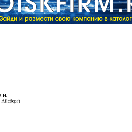
 Н.
К Айсберг)