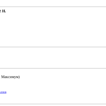
 Н.
ТЦ Максимум)
аллов