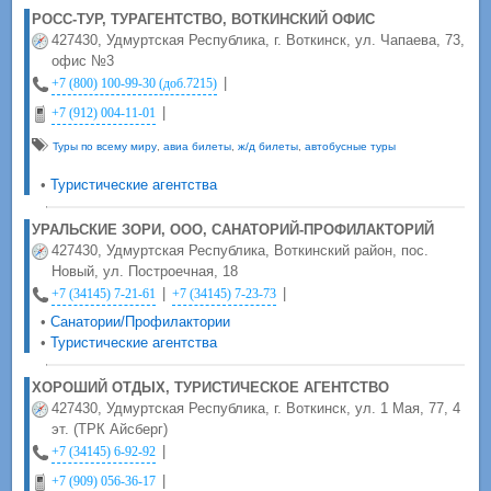
РОСС-ТУР, ТУРАГЕНТСТВО, ВОТКИНСКИЙ ОФИС
427430, Удмуртская Республика, г. Воткинск, ул. Чапаева, 73,
офис №3
|
+7 (800) 100-99-30 (доб.7215)
|
+7 (912) 004-11-01
Туры по всему миру
,
авиа билеты
,
ж/д билеты
,
автобусные туры
•
Туристические агентства
УРАЛЬСКИЕ ЗОРИ, ООО, САНАТОРИЙ-ПРОФИЛАКТОРИЙ
427430, Удмуртская Республика, Воткинский район, пос.
Новый, ул. Построечная, 18
|
|
+7 (34145) 7-21-61
+7 (34145) 7-23-73
•
Санатории/Профилактории
•
Туристические агентства
ХОРОШИЙ ОТДЫХ, ТУРИСТИЧЕСКОЕ АГЕНТСТВО
427430, Удмуртская Республика, г. Воткинск, ул. 1 Мая, 77, 4
эт. (ТРК Айсберг)
|
+7 (34145) 6-92-92
|
+7 (909) 056-36-17