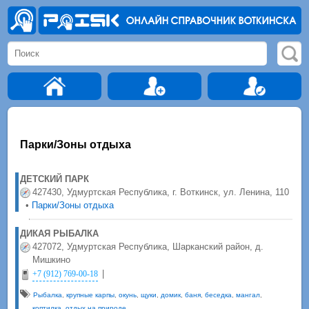
Парки/Зоны отдыха
ДЕТСКИЙ ПАРК
427430, Удмуртская Республика, г. Воткинск, ул. Ленина, 110
•
Парки/Зоны отдыха
ДИКАЯ РЫБАЛКА
427072, Удмуртская Республика, Шарканский район, д.
Мишкино
|
+7 (912) 769-00-18
Рыбалка
,
крупные карпы
,
окунь
,
щуки
,
домик
,
баня
,
беседка
,
мангал
,
коптилка
,
отдых на природе