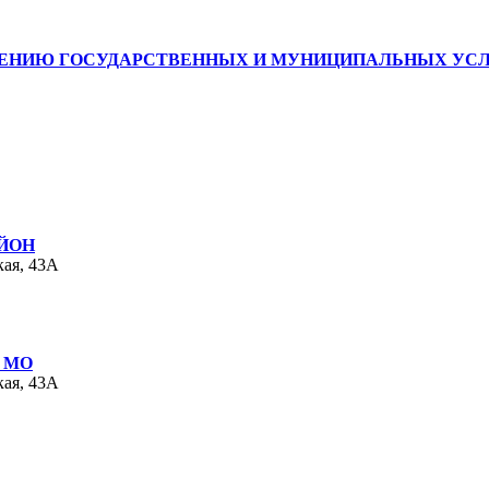
НИЮ ГОСУДАРСТВЕННЫХ И МУНИЦИПАЛЬНЫХ УСЛУГ
ЙОН
кая, 43А
 МО
кая, 43А