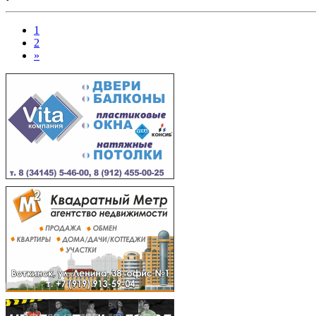
1
2
»