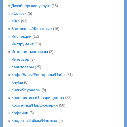
Дизайнерские услуги
»
(15)
Жалюзи
»
(5)
ЖКХ
»
(93)
Зоотовары/Животные
»
(16)
Инспекции
»
(12)
Инструмент
»
(18)
Интернет магазины
»
(2)
Интерьер
»
(9)
Канцтовары
»
(25)
Кафе/Бары/Рестораны/Пабы
»
(81)
Клубы
»
(8)
Книги/Журналы
»
(8)
Кооперативы/Товарищества
»
(33)
Косметика/Парфюмерия
»
(50)
Кофейни
»
(5)
Кредиты/Займы/Ипотека
»
(9)