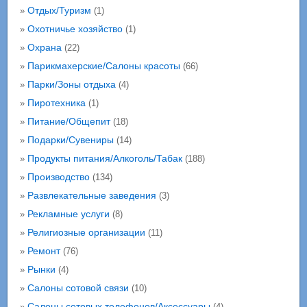
Отдых/Туризм
»
(1)
Охотничье хозяйство
»
(1)
Охрана
»
(22)
Парикмахерские/Салоны красоты
»
(66)
Парки/Зоны отдыха
»
(4)
Пиротехника
»
(1)
Питание/Общепит
»
(18)
Подарки/Сувениры
»
(14)
Продукты питания/Алкоголь/Табак
»
(188)
Производство
»
(134)
Развлекательные заведения
»
(3)
Рекламные услуги
»
(8)
Религиозные организации
»
(11)
Ремонт
»
(76)
Рынки
»
(4)
Салоны сотовой связи
»
(10)
Салоны сотовых телефонов/Аксессуары
»
(4)