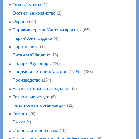
Отдых/Туризм
»
(1)
Охотничье хозяйство
»
(1)
Охрана
»
(22)
Парикмахерские/Салоны красоты
»
(66)
Парки/Зоны отдыха
»
(4)
Пиротехника
»
(1)
Питание/Общепит
»
(18)
Подарки/Сувениры
»
(14)
Продукты питания/Алкоголь/Табак
»
(188)
Производство
»
(134)
Развлекательные заведения
»
(3)
Рекламные услуги
»
(8)
Религиозные организации
»
(11)
Ремонт
»
(76)
Рынки
»
(4)
Салоны сотовой связи
»
(10)
Салоны сотовых телефонов/Аксессуары
»
(4)