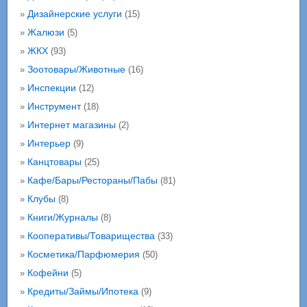
Дизайнерские услуги
»
(15)
Жалюзи
»
(5)
ЖКХ
»
(93)
Зоотовары/Животные
»
(16)
Инспекции
»
(12)
Инструмент
»
(18)
Интернет магазины
»
(2)
Интерьер
»
(9)
Канцтовары
»
(25)
Кафе/Бары/Рестораны/Пабы
»
(81)
Клубы
»
(8)
Книги/Журналы
»
(8)
Кооперативы/Товарищества
»
(33)
Косметика/Парфюмерия
»
(50)
Кофейни
»
(5)
Кредиты/Займы/Ипотека
»
(9)